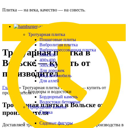
Плитка — на века, качество — на совесть.
Каталог
Тротуарная плитка
Пошаговые плиты
Вибролитая плитка
Тротуарная плитка в
Вибпропрессованная плитка
300х300
400х400
Вольске — купить от
500х500
Для дорожек
производителя
Под автомобиль
Для аллей
Главная
»
Тротуарная плитка в Вольске — купить от
Бордюры и водостоки
производителя
Бордюрный камень
Водостоки бетонные
Тротуарная плитка в Вольске от
Природный камень
производителя
Галька
Садовые фигуры
Доставляем тротуарную плитку собственного производства в