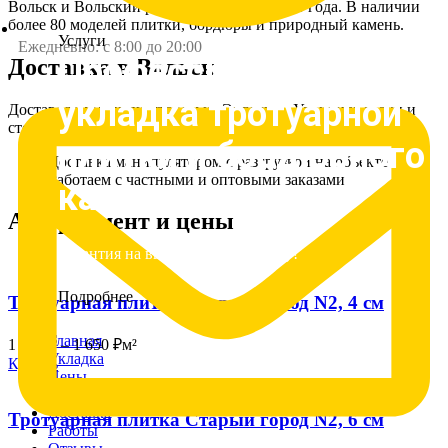
Вольск и Вольский район. Работаем с 2015 года. В наличии
более 80 моделей плитки, бордюры и природный камень.
Услуги
Ежедневно: с 8:00 до 20:00
Профессиональная
Доставка в Вольск
укладка тротуарной
Доставляем манипулятором из Энгельса. Уточните сроки и
стоимость доставки в ваш район по телефону.
плитки и бордюрного
Доставка манипулятором с разгрузкой на объекте
Работаем с частными и оптовыми заказами
камня
Ассортимент и цены
Гарантия на выполненную работу!
Подробнее
Тротуарная плитка Старый город N2, 4 см
Главная
1 500
₽
–
1 650
₽
м²
Укладка
Купить
Цены
Оплата
Доставка
Тротуарная плитка Старый город N2, 6 см
Работы