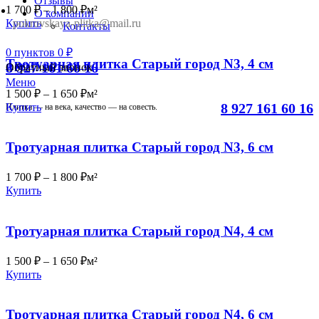
Отзывы
1 700
₽
–
1 800
₽
м²
О компании
pokrovskaya-plitka@mail.ru
Купить
Контакты
0
пунктов
0
₽
Тротуарная плитка Старый город N3, 4 см
8 927 161 60 16
Обратный звонок
Меню
1 500
₽
–
1 650
₽
м²
8 927 161 60 16
Купить
Плитка — на века, качество — на совесть.
Тротуарная плитка Старый город N3, 6 см
1 700
₽
–
1 800
₽
м²
Купить
Тротуарная плитка Старый город N4, 4 см
1 500
₽
–
1 650
₽
м²
Купить
Тротуарная плитка Старый город N4, 6 см