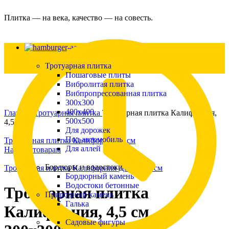
Плитка — на века, качество — на совесть.
Каталог
Тротуарная плитка
Пошаговые плиты
Вибролитая плитка
Вибпропрессованная плитка
300х300
Увеличить
400х400
Главная
Тротуарная плитка
Тротуарная плитка Калифорния,
500х500
4,5 см
Для дорожек
Под автомобиль
Тротуарная плитка Калифорния, 3 см
Для аллей
Назад к товарам
Бордюры и водостоки
Тротуарная плитка Калифорния Дерево, 3 см
Бордюрный камень
Водостоки бетонные
Тротуарная плитка
Природный камень
Галька
Калифорния, 4,5 см
Садовые фигуры