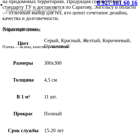
на придомовых территориях. Продукция соответствует
8 927 161 60 16
стандарту ТУ и доставляется по Саратову, Энгельсу и области
pokrovskaya-plitka@mail.ru
— отличный выбор для тех, кто ценит сочетание дизайна,
качества и долговечности.
Характеристики
Обратный звонок
Серый, Красный, Желтый, Коричневый,
Цвет
Оранжевый
Плитка — на века, качество — на совесть.
Размеры
300х300
Толщина
4,5 см
В 1 м²
11 шт.
Прокрас
Полный
Срок службы
15-20 лет