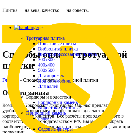
Плитка — на века, качество — на совесть.
Каталог
Тротуарная плитка
Пошаговые плиты
Вибролитая плитка
Способы оплаты тротуарной
Вибпропрессованная плитка
300х300
плитки
400х400
500х500
Для дорожек
Главная
»
Способы оплаты тротуарной плитки
Под автомобиль
Для аллей
Оплата заказа
Бордюры и водостоки
Бордюрный камень
Компания
Покровская Тротуарная Плитка
предлагает
Водостоки бетонные
удобные и безопасные способы оплаты для частных и
Природный камень
корпоративных клиентов. Все расчёты проводятся строго в
Галька
соответствии с законодательством РФ. Вы можете выбрать
наиболее подходящий вариант оплаты – как онлайн, так и при
Садовые фигуры
получении.