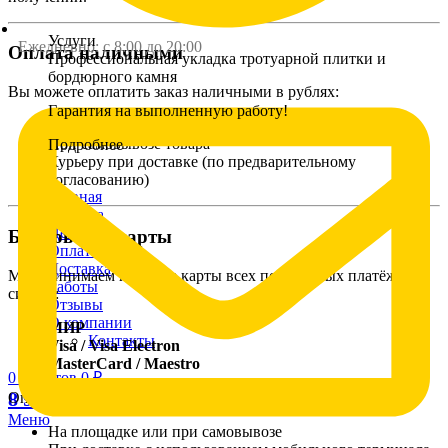
Услуги
Ежедневно: с 8:00 до 20:00
Оплата наличными
Профессиональная укладка тротуарной плитки и
бордюрного камня
Вы можете оплатить заказ наличными в рублях:
Гарантия на выполненную работу!
На выставочной площадке
При самовывозе товара
Подробнее
Курьеру при доставке (по предварительному
согласованию)
Главная
Укладка
Цены
Банковские карты
Оплата
Доставка
Мы принимаем к оплате карты всех популярных платёжных
Работы
систем:
Отзывы
О компании
МИР
Контакты
Visa / Visa Electron
MasterCard / Maestro
0
пунктов
0
₽
8 927 161 60 16
Оплатить можно:
Меню
На площадке или при самовывозе