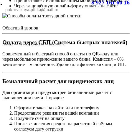
При доставке с использованием мобильного терминала
8 927 161 60 16
Через защищённую онлайн-форму оплаты на сайте
pokrovskaya-plitka@mail.ru
Обратный звонок
Оплата через СБП (Система быстрых платежей)
Плитка — на века, качество — на совесть.
Современный и быстрый способ оплаты по QR-коду или
через мобильное приложение вашего банка. Комиссия – 0%,
зачисление – мгновенное. Удобно для физических лиц и ИП.
Безналичный расчет для юридических лиц
Для организаций предусмотрен безналичный расчёт с
выставлением счета. Порядок:
Оформите заказ на сайте или по телефону
Предоставьте реквизиты вашей компании
Получите счёт на оплату
После зачисления средств на расчетный счёт мы
согласуем дату отгрузки