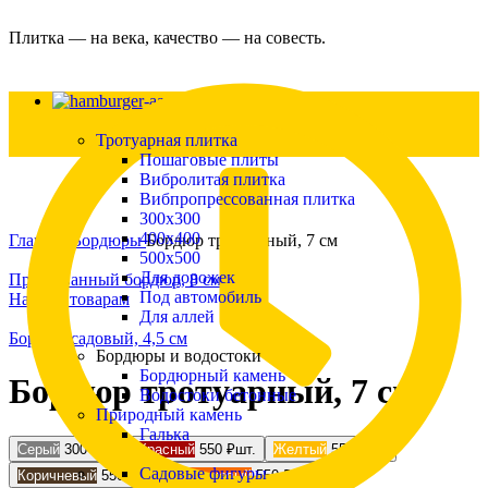
Плитка — на века, качество — на совесть.
Каталог
Тротуарная плитка
Пошаговые плиты
Вибролитая плитка
Вибпропрессованная плитка
300х300
Увеличить
400х400
Главная
Бордюры
Бордюр тротуарный, 7 см
500х500
Для дорожек
Прессованный бордюр, 8 см
Под автомобиль
Назад к товарам
Для аллей
Бордюр садовый, 4,5 см
Бордюры и водостоки
Бордюрный камень
Бордюр тротуарный, 7 см
Водостоки бетонные
Природный камень
Галька
Серый
300
₽
шт.
Красный
550
₽
шт.
Желтый
550
₽
шт.
Садовые фигуры
Коричневый
550
₽
шт.
Оранжевый
550
₽
шт.