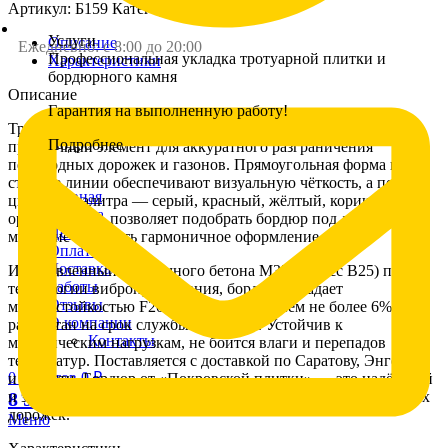
Артикул:
Б159
Категория:
Бордюры
Услуги
Описание
Ежедневно: с 8:00 до 20:00
Профессиональная укладка тротуарной плитки и
Характеристики
бордюрного камня
Описание
Гарантия на выполненную работу!
Тротуарный бордюр 500×210×70 мм — компактный и
Подробнее
практичный элемент для аккуратного разграничения
пешеходных дорожек и газонов. Прямоугольная форма и
строгие линии обеспечивают визуальную чёткость, а полная
Главная
цветовая палитра — серый, красный, жёлтый, коричневый,
Укладка
оранжевый — позволяет подобрать бордюр под любое
Цены
мощение и создать гармоничное оформление.
Оплата
Доставка
Изготовленный из прочного бетона М350 (класс B25) по
Работы
технологии вибропрессования, бордюр обладает
Отзывы
морозостойкостью F200, водопоглощением не более 6% и
О компании
рассчитан на срок службы 25–30 лет. Устойчив к
Контакты
механическим нагрузкам, не боится влаги и перепадов
температур. Поставляется с доставкой по Саратову, Энгельсу
0
пунктов
0
₽
и области. Бордюр от «Покровской плитки» — это надёжный
и эстетичный элемент для обустройства тротуаров и садовых
8 927 161 60 16
дорожек.
Меню